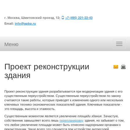
г. Москва, Шмитовский проезд, 12;
+7 (495) 221-22-43
Email:
info@apbp.ru
Меню
Проект реконструкции
здания
Проект реконструкции здания разрабатывается при модернизации здания с его
существенным переустройством. Существенным переустройством по закону
считаются такие работы, которые приводят к изменению одного или нескольких
ключевых технико-экономических показателей здания. Ключевые показатели -
это площадь, высота и этажность.
Существенным моментом является увеличение
. Зачастую,
площади здания
собственник замышляет всего лишь
перепланировку
здания, но забывает о том,
что любое увеличение площади может быть отнесено надзорными органами к
реконструкции. Чаще всего это случается при устройстве антресолей.