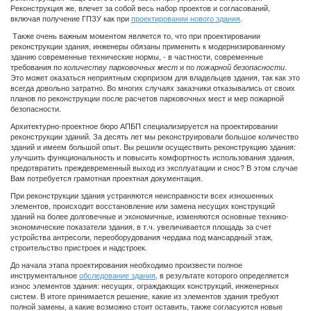
Реконструкция же, влечет за собой весь набор проектов и согласований,
включая получение ГПЗУ как при
проектировании нового здания
.
Также очень важным моментом является то, что при проектировании
реконструкции здания, инженеры обязаны применить к модернизированному
зданию современные технические нормы, - в частности, современные
требования по
и по
.
количеству парковочных мест
пожарной безопасности
Это может оказаться неприятным сюрпризом для владельцев здания, так как это
всегда довольно затратно. Во многих случаях заказчики отказывались от своих
планов по реконструкции после расчетов парковочных мест и мер пожарной
безопасности.
Архитектурно-проектное бюро АПБП специализируется на проектировании
реконструкции зданий. За десять лет мы реконструировали большое количество
зданий и имеем большой опыт. Вы решили осуществить реконструкцию здания:
улучшить функциональность и повысить комфортность использования здания,
предотвратить преждевременный выход из эксплуатации и снос? В этом случае
Вам потребуется грамотная проектная документация.
При реконструкции здания устраняются неисправности всех изношенных
элементов, происходит восстановление или замена несущих конструкций
зданий на более долговечные и экономичные, изменяются основные технико-
экономические показатели здания, в т.ч. увеличивается площадь за счет
устройства антресоли, переоборудования чердака под мансардный этаж,
строительство пристроек и надстроек.
До начала этапа проектирования необходимо произвести полное
инструментальное
обследование здания
, в результате которого определяется
износ элементов здания: несущих, ограждающих конструкций, инженерных
систем. В итоге принимается решение, какие из элементов здания требуют
полной замены, а какие возможно стоит оставить, также согласуются новые