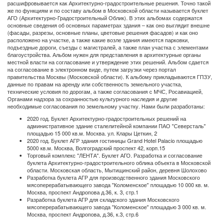
расшифровывается как Архитектурно-градостроительные решения. Точно такой
же по функциям и по составу альбом в Московской области называется буклет
АГО (Архитектурно-Градостроительный Облик). В этих альбомах содержатся
основные сведения об основных параметрах здания – как оно выглядит внешне
(фасады, разрезы, основные планы, цветовые решения фасадов) и как оно
расположено на участке, а также какие возле здания имеются парковки,
подъездные дороги, съезды с магистралей, а также план участка с элементами
благоустройства. Альбом нужен для представления в архитектурные органы
местной власти на согласование и утверждение этих решений. Альбом сдается
на согласование в электронном виде, путем загрузки через портал
правительства Москвы (Московской области). К альбому прикладываются ГПЗУ,
данные по правам на аренду или собственность земельного участка,
технические условия по дорогам, а также согласования с МЧС, Росавиацией,
Органами надзора за сохранностью культурного наследия и другие
необходимые согласования по земельному участку. Нами были разработаны:
2020 год. Буклет Архитектурно-градостроительных решений на
административное здание сталелитейной компании ПАО "Северсталь"
площадью 15 000 кв.м. Москва. ул. Клары Цеткин, 2
2020 год. Буклет АГР здания гостиницы Grand Hotel Palacio площадью
5000 кв.м. Москва, Волгоградский проспект 42, корп.15
Торговый комплекс "ЛЕНТА". Буклет АГО. Разработка и согласование
буклета Архитектурно-градостроительного облика объекта в Московской
области. Московская область, Мытищинский район, деревня Шолохово
Разработка буклета АГР для производственного здания Московского
мясоперерабатывающего завода "Коломенское" площадью 10 000 кв. м.
Москва, проспект Андропова д.36, к. 3, стр.1
Разработка буклета АГР для складского здания Московского
мясоперерабатывающего завода "Коломенское" площадью 3 000 кв. м.
Москва, проспект Андропова, д.36, к.3, стр.6