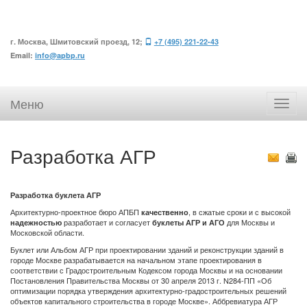
г. Москва, Шмитовский проезд, 12;
+7 (495) 221-22-43
Email:
info@apbp.ru
Меню
Разработка АГР
Разработка буклета АГР
Архитектурно-проектное бюро АПБП
, в сжатые сроки и с высокой
качественно
разработает и согласует
для Москвы и
надежностью
буклеты АГР
и АГО
Московской области.
Буклет или Альбом АГР при проектировании зданий и реконструкции зданий в
городе Москве разрабатывается на начальном этапе проектирования в
соответствии с Градостроительным Кодексом города Москвы и на основании
Постановления Правительства Москвы от 30 апреля 2013 г. N284-ПП «Об
оптимизации порядка утверждения архитектурно-градостроительных решений
объектов капитального строительства в городе Москве». Аббревиатура АГР